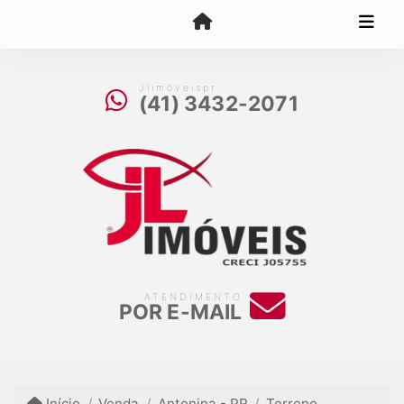
Jlimóveispr
(41) 3432-2071
ATENDIMENTO
POR E-MAIL
Início
Venda
Antonina - PR
Terreno