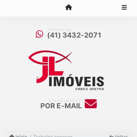
Jlimóveispr
(41) 3432-2071
ATENDIMENTO
POR E-MAIL
Início
Trabalhe conosco
Voltar