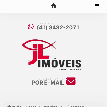
Jlimóveispr
(41) 3432-2071
ATENDIMENTO
POR E-MAIL
Início
Venda
Antonina - PR
Terreno