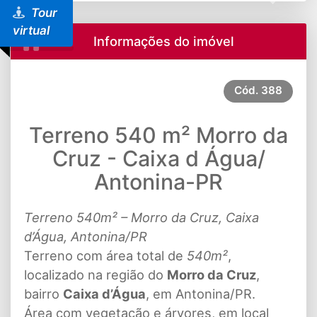
Tour
virtual
Informações do imóvel
Cód.
388
Terreno 540 m² Morro da
Cruz - Caixa d Água/
Antonina-PR
Terreno 540m² – Morro da Cruz, Caixa
d’Água, Antonina/PR
Terreno com área total de
540m²
,
localizado na região do
Morro da Cruz
,
bairro
Caixa d’Água
, em Antonina/PR.
Área com vegetação e árvores, em local