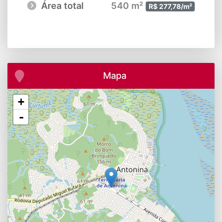
Área total
540 m²
R$ 277,78/m²
Mapa
+
-